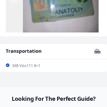
Previous
Next
Transportation
MB Vito111 8+1
Looking For The Perfect Guide?