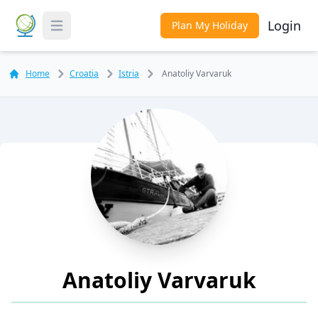
Login
Plan My Holiday
Toggle Menu
Home
Croatia
Istria
Anatoliy Varvaruk
Anatoliy Varvaruk